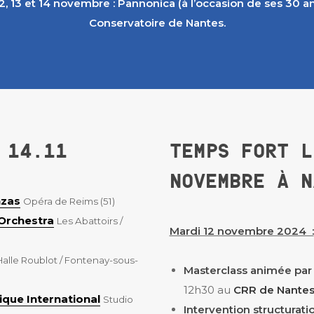
2, 13 et 14 novembre : Pannonica (à l’occasion de ses 30 ans 
Conservatoire de Nantes.
 14.11
TEMPS FORT L
NOVEMBRE À N
nzas
Opéra de Reims (51)
 Orchestra
Les Abattoirs /
Mardi 12 novembre 2024 :
Halle Roublot / Fontenay-sous-
Masterclass animée par 
12h30 au
CRR de Nante
ique International
Studio
Intervention structurat