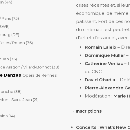
on (44)
crises récentes et, si leu
économique, de même qu
/ Paris (75)
pâtissent. Fort de ces no
(SWE)
du cinéma, il est peut-ê
zburg (DE)
d’art et d’essai » et, a
’elles/
Rouen
(76)
Romain Laleix
– Dir
Dominique Muller
– 
ouen (76)
Catherine Verliac
– D
e Aragon / Villard-Bonnot (38)
du CNC
re Danzas
Opéra de Rennes
David Obadia
– Délé
Pierre-Alexandre Ga
Tronche (38)
Modération :
Marie 
/ Mont-Saint-Jean (21)
→
Inscriptions
ins (14)
)
Concerts : What’s
New O