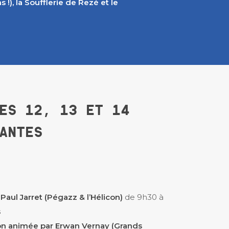
!), la Soufflerie de Rezé et le
ES 12, 13 ET 14
ANTES
Paul Jarret (Pégazz & l’Hélicon)
de 9h30 à
s
ion animée par Erwan Vernay (Grands