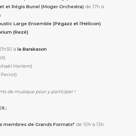
et et Régis Bunel (Moger Orchestra)
de 17h à
s
oustic Large Ensemble (
Pégazz et l’Hélicon
)
orium (Rezé)
 21h30 à
la Barakason
et)
phaël Herlem)
Perrot)
ts de musique pour y participer !
4 :
s membres de Grands Formats*
de 10h à 13h