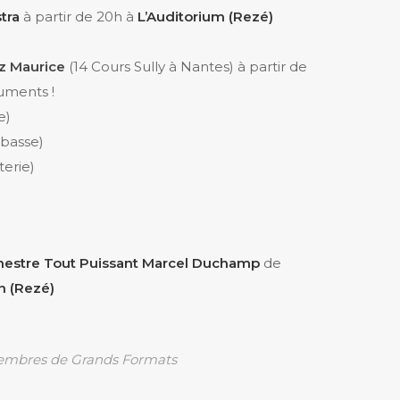
tra
à partir de 20h à
L’Auditorium (Rezé)
z Maurice
(14 Cours Sully à Nantes) à partir de
uments !
e)
ebasse)
terie)
hestre Tout Puissant Marcel Duchamp
de
n (Rezé)
embres de Grands Formats