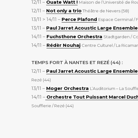
12/11 –
Ouate Watt !
Maison de l’Université de Ro
12/11 –
Not only a trio
Théâtre de Nevers (58)
13/11 > 14/11 –
Perce Plafond
Espace Germinal / F
13/11 –
Paul Jarret Acoustic Large Ensemble
14/11 –
Fuchsthone Orchestra
Stadtgarden / C
14/11 –
Rédèr Nouhaj
Centre Culturel / La Ricamar
TEMPS FORT À NANTES ET REZÉ (44) :
12/11 –
Paul Jarret Acoustic Large Ensemble
Rezé (44)
13/11 –
Moger Orchestra
L’Auditorium – La Souffl
14/11 –
Orchestre Tout Puissant Marcel Du
Soufflerie / Rezé (44)