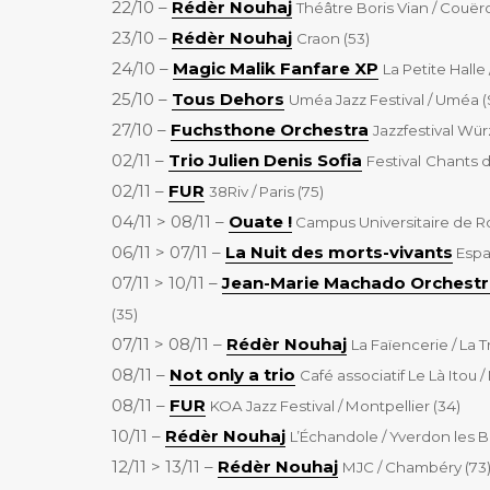
22/10 –
Rédèr Nouhaj
Théâtre Boris Vian / Couër
23/10 –
Rédèr Nouhaj
Craon (53)
24/10 –
Magic Malik Fanfare XP
La Petite Halle 
25/10 –
Tous Dehors
Uméa Jazz Festival / Uméa 
27/10 –
Fuchsthone Orchestra
Jazzfestival Wür
02/11 –
Trio Julien Denis Sofia
Festival
Chants d
02/11 –
FUR
38Riv / Paris (75)
04/11 > 08/11 –
Ouate !
Campus Universitaire de R
06/11 > 07/11 –
La Nuit des morts-vivants
Espac
07/11 > 10/11 –
Jean-Marie Machado Orchest
(35)
07/11 > 08/11 –
Rédèr Nouhaj
La Faïencerie / La 
08/11 –
Not only a trio
Café associatif Le Là Itou 
08/11 –
FUR
KOA Jazz Festival / Montpellier (34)
10/11 –
Rédèr Nouhaj
L’Échandole / Yverdon les Ba
12/11 > 13/11 –
Rédèr Nouhaj
MJC / Chambéry (73