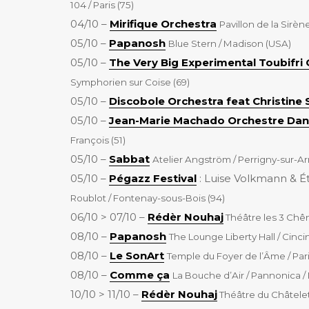
104 / Paris (75)
04/10 –
Mirifique Orchestra
Pavillon de la Sirène
05/10 –
Papanosh
Blue Stern / Madison (USA)
05/10 –
The Very Big Experimental Toubifri
Symphorien sur Coise (69)
05/10 –
Discobole Orchestra feat Christine
05/10 –
Jean-Marie Machado Orchestre Da
François (51)
05/10 –
Sabbat
Atelier Angström / Perrigny-sur-A
05/10 –
Pégazz Festival
: Luise Volkmann & É
Roublot / Fontenay-sous-Bois (94)
06/10 > 07/10 –
Rédèr Nouhaj
Théâtre les 3 Chêne
08/10 –
Papanosh
The Lounge Liberty Hall / Cinci
08/10 –
Le SonArt
Temple du Foyer de l’Âme / Pari
08/10 –
Comme ça
La Bouche d’Air / Pannonica /
10/10 > 11/10 –
Rédèr Nouhaj
Théâtre du Châtelet