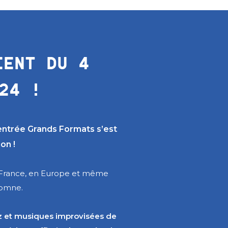
IENT DU 4
24 !
entrée Grands Formats s’est
on !
en France, en Europe et même
tomne.
zz et musiques improvisées de