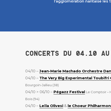
l’agglomération nantaise les 1
CONCERTS DU 04.10 AU
04/10 –
Jean-Marie Machado Orchestre Da
04/10 –
The Very Big Experimental Toubifri
Bourgoin-Jallieu (38)
04/10 > 06/10 –
Pégazz Festival
Le Comptoir – 
Bois (94)
04/10 –
Leïla Olivesi
&
le Choeur Philharmon