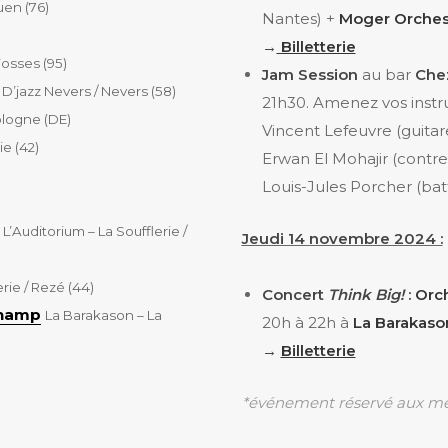
uen (76)
Nantes) +
Moger Orches
→
Billetterie
osses (95)
Jam Session
au bar
Che
D’jazz Nevers / Nevers (58)
21h30. Amenez vos instr
ologne (DE)
Vincent Lefeuvre (guitar
ie (42)
Erwan El Mohajir (contr
Louis-Jules Porcher (bat
L’Auditorium – La Soufflerie /
Jeudi 14 novembre 2024 :
erie / Rezé (44)
Concert
Think Big!
:
Orc
champ
La Barakason – La
20h à 22h à
La Barakaso
→
Billetterie
*événement réservé aux m