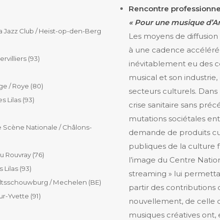
Rencontre professionne
« Pour une musique d’Art
a Jazz Club / Heist-op-den-Berg
Les moyens de diffusion
à une cadence accélérée
rvilliers (93)
inévitablement eu des 
musical et son industri
e / Roye (80)
secteurs culturels. Dan
es Lilas (93)
crise sanitaire sans pré
mutations sociétales entr
 Scène Nationale / Châlons-
demande de produits cul
publiques de la culture 
u Rouvray (76)
l’image du Centre Nation
s Lilas (93)
streaming » lui permett
dtsschouwburg / Mechelen (BE)
partir des contributions 
ur-Yvette (91)
nouvellement, de celle d
musiques créatives ont, e