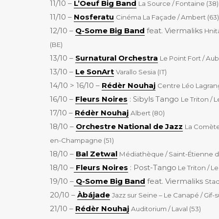
11/10 –
L’Oeuf Big Band
La Source / Fontaine (38)
11/10 –
Nosferatu
Cinéma La Façade / Ambert (63)
12/10 –
Q-Some Big Band
feat. Viermaliks
Hnit
(BE)
13/10 –
Surnatural Orchestra
Le Point Fort / Aube
13/10 –
Le SonArt
Varallo Sesia (IT)
14/10 > 16/10 –
Rédèr Nouhaj
Centre Léo Lagrang
16/10 –
Fleurs Noires
: Sibyls Tango
Le Triton / L
17/10 –
Rédèr Nouhaj
Albert (80)
18/10 –
Orchestre National de Jazz
La Comète
en-Champagne (51)
18/10 –
Bal Zetwal
Médiathèque / Saint-Étienne d
18/10 –
Fleurs Noires
: Post-Tango
Le Triton / Le
19/10 –
Q-Some Big Band
feat. Viermaliks
Sta
20/10 –
Àbájade
Jazz sur Seine – Le Canapé / Gif-s
21/10 –
Rédèr Nouhaj
Auditorium / Laval (53)