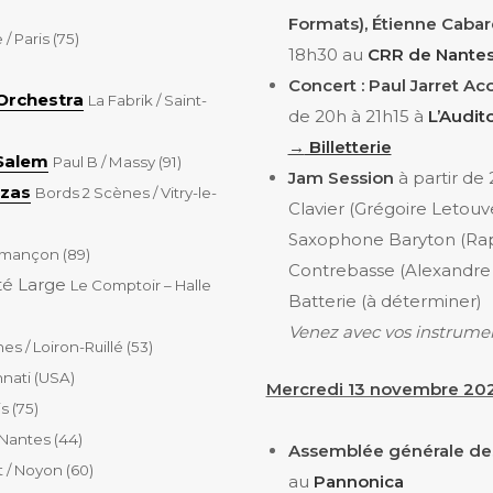
Formats), Étienne Cabar
 / Paris (75)
18h30 au
CRR de Nante
Concert : Paul Jarret Ac
 Orchestra
La Fabrik / Saint-
de 20h à 21h15 à
L’Audit
→
Billetterie
 Salem
Paul B / Massy (91)
Jam Session
à partir de
nzas
Bords 2 Scènes / Vitry-le-
Clavier (Grégoire Letouv
Saxophone Baryton (Ra
rmançon (89)
Contrebasse (Alexandre 
té Large
Le Comptoir – Halle
Batterie (à déterminer)
Venez avec vos instrumen
s / Loiron-Ruillé (53)
nnati (USA)
Mercredi 13 novembre 202
s (75)
Nantes
(44)
Assemblée générale de
 / Noyon (60)
au
Pannonica