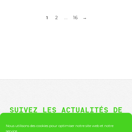
PAGINATION
1
2
…
16
DES
PUBLICATIONS
SUIVEZ LES ACTUALITÉS DE
GRANDS FORMATS !
Nous utilisons des cookies pour optimiser notre site web et notre
service.