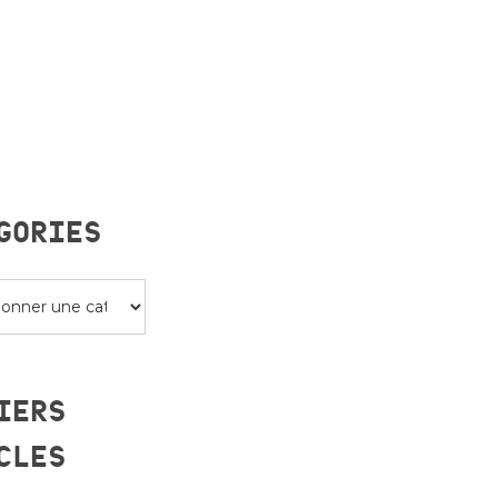
GORIES
s
IERS
CLES