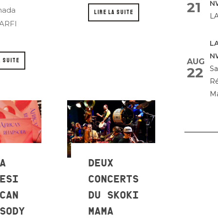
21
N
nada
LIRE LA SUITE
L
l’ARFI
L
N
A SUITE
AUG
22
Sa
Ré
M
A
DEUX
ESI
CONCERTS
CAN
DU SKOKI
SODY
MAMA