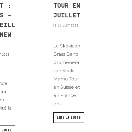
T :
TOUR EN
S –
JUILLET
EILL
15 JUILLET 2026
NEW
Le Skokiaan
Brass Band
T 2026
promènera
son Skoki
Mama Tour
nce
en Suisse et
our
en France
 qui
en...
vité le
LIRE LA SUITE
A SUITE