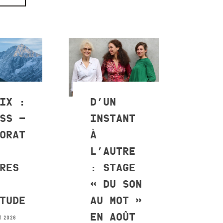
IX :
D’UN
SS –
INSTANT
ORAT
À
L’AUTRE
RES
: STAGE
« DU SON
TUDE
AU MOT »
EN AOÛT
T 2026