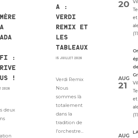
20
Vi
A :
T
MÈRE
VERDI
et
al
A
REMIX ET
(11
ADA
LES
TABLEAUX
Or
FI :
15 JUILLET 2026
é
RIVE
de
G
US !
AUG
Verdi Remix
21
Vi
Nous
T 2026
T
sommes là
et
totalement
al
es deux
dans la
(11
ans
tradition de
l’orchestre...
L
iation
AUG