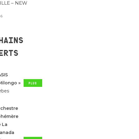
ILLE – NEW
26
HAINS
ERTS
SIS
Milongo »
PLUS
D'INFOS
rbes
chestre
phémère
 La
ranada