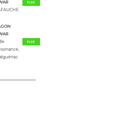
WAR
PLUS
D'INFOS
AFAUCHE
AGON
WAR
lle
PLUS
D'INFOS
sonance,
alguénac