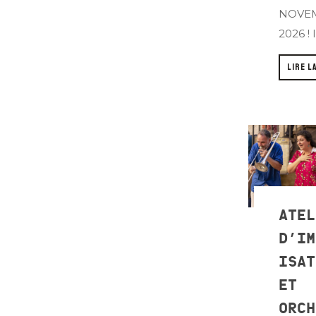
NOVE
2026 ! Il
LIRE L
ATEL
D’IM
ISAT
ET
ORCH