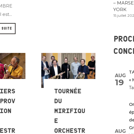
– MARSE
MBRE
YORK
 est...
15 juillet 20
A SUITE
PROC
CONC
TA
AUG
19
« 
Ta
IERS
TOURNÉE
PROV
DU
Or
ION
MIRIFIQU
é
E
de
G
ESTR
ORCHESTR
AUG