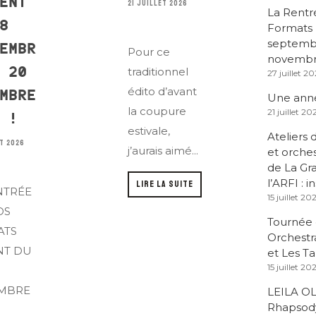
ENT
21 JUILLET 2026
La Rentr
8
Formats 
septemb
EMBR
Pour ce
novembre
 20
traditionnel
27 juillet 2
édito d’avant
MBRE
Une anné
la coupure
21 juillet 20
 !
estivale,
Ateliers 
T 2026
j’aurais aimé...
et orche
de La Gr
l’ARFI : i
LIRE LA SUITE
NTRÉE
15 juillet 20
DS
Tournée 
ATS
Orchestra
NT DU
et Les T
15 juillet 20
EMBRE
LEILA OL
Rhapsody