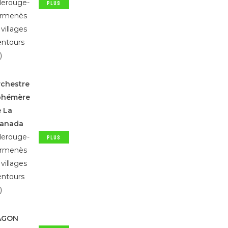
llerouge-
PLUS
D'INFOS
ermenès
 villages
entours
)
chestre
phémère
 La
ranada
llerouge-
PLUS
D'INFOS
ermenès
 villages
entours
)
AGON