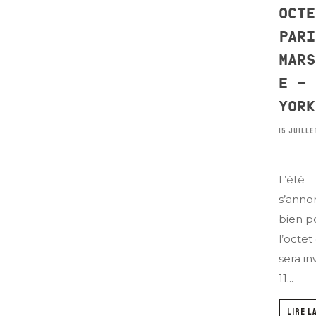
OCTE
PARI
MARS
E – 
YORK
15 JUILLE
L’été
s’anno
bien p
l’octet
sera in
11...
LIRE L