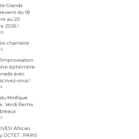
ée Grands
revient du 18
re au 20
 2026 !
026
e charnière
26
d’improvisation
stre éphémère
anada avec
nscrivez-vous !
26
du Mirifique
 : Verdi Remix
ableaux
26
IVESI African
 OCTET : PARIS