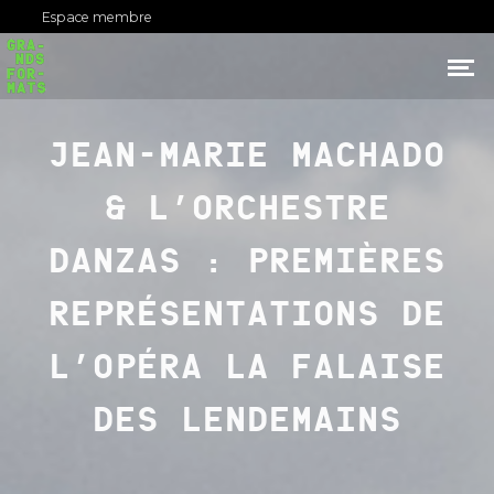
Espace membre
JEAN-MARIE MACHADO
& L’ORCHESTRE
DANZAS : PREMIÈRES
REPRÉSENTATIONS DE
L’OPÉRA LA FALAISE
DES LENDEMAINS