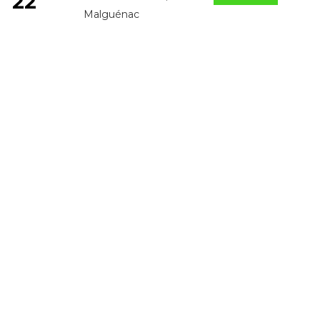
22
Malguénac