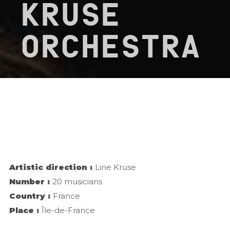
KRUSE
ORCHESTRA
Artistic direction :
Line Kruse
Number :
20 musicians
Country :
France
Place :
Île-de-France